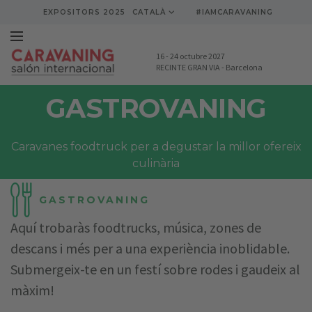
EXPOSITORS 2025
CATALÀ
#IAMCARAVANING
16
-
24 octubre 2027
RECINTE GRAN VIA
-
Barcelona
GASTROVANING
Caravanes foodtruck per a degustar la millor ofereix
culinària
GASTROVANING
Aquí trobaràs foodtrucks, música, zones de
descans i més per a una experiència inoblidable.
Submergeix-te en un festí sobre rodes i gaudeix al
màxim!