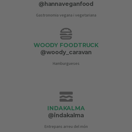
@hannaveganfood
Gastronomia vegana i vegetariana
WOODY FOODTRUCK
@woody_caravan
Hamburgueses
INDAKALMA
@indakalma
Entrepans arreu del món