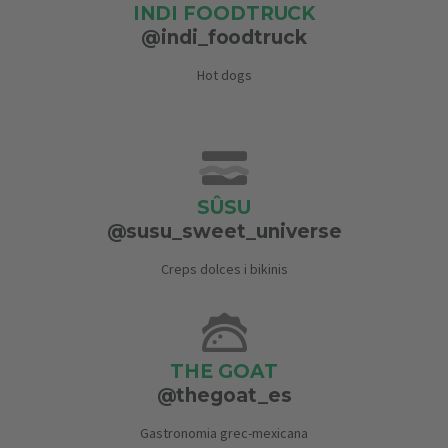
INDI FOODTRUCK
@indi_foodtruck
Hot dogs
SÛSU
@susu_sweet_universe
Creps dolces i bikinis
THE GOAT
@thegoat_es
Gastronomia grec-mexicana