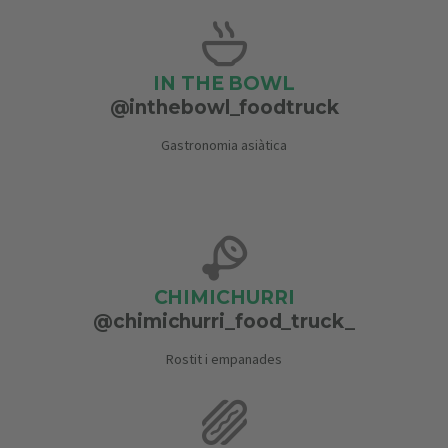
IN THE BOWL
@inthebowl_foodtruck
Gastronomia asiàtica
CHIMICHURRI
@chimichurri_food_truck_
Rostit i empanades